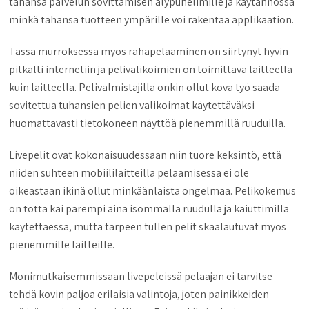
tahansa palvelun sovittamisen älypuhelimille ja käytännössä
minkä tahansa tuotteen ympärille voi rakentaa applikaation.
Tässä murroksessa myös rahapelaaminen on siirtynyt hyvin
pitkälti internetiin ja pelivalikoimien on toimittava laitteella
kuin laitteella. Pelivalmistajilla onkin ollut kova työ saada
sovitettua tuhansien pelien valikoimat käytettäväksi
huomattavasti tietokoneen näyttöä pienemmillä ruuduilla.
Livepelit ovat kokonaisuudessaan niin tuore keksintö, että
niiden suhteen mobiililaitteilla pelaamisessa ei ole
oikeastaan ikinä ollut minkäänlaista ongelmaa. Pelikokemus
on totta kai parempi aina isommalla ruudulla ja kaiuttimilla
käytettäessä, mutta tarpeen tullen pelit skaalautuvat myös
pienemmille laitteille.
Monimutkaisemmissaan livepeleissä pelaajan ei tarvitse
tehdä kovin paljoa erilaisia valintoja, joten painikkeiden