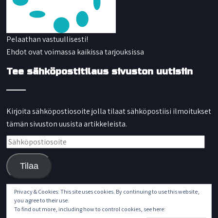
Pelaathan vastuullisesti!
Ehdot ovat voimassa kaikissa tarjouksissa
Tee sähköpostitilaus sivuston uutisiin
Kirjoita sähköpostiosoite jolla tilaat sähköpostiisi ilmoitukset
tämän sivuston uusista artikkeleista.
Sähköpostiosoite
Tilaa
Privacy & Cookies: This site uses cookies. By continuing to use this website,
you agree to their use.
To find out more, including how to control cookies, see here:
Cookie Policy