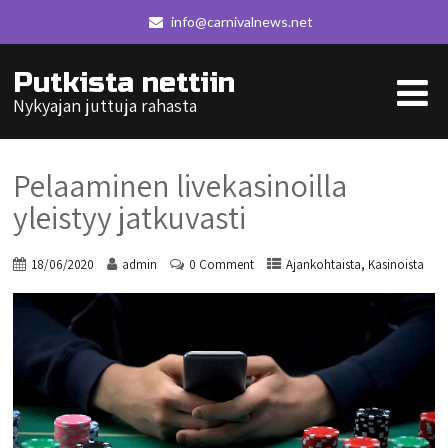
info@carnivalnews.net
Putkista nettiin
Nykyajan juttuja rahasta
Pelaaminen livekasinoilla
yleistyy jatkuvasti
,
18/06/2020
admin
0 Comment
Ajankohtaista
Kasinoista