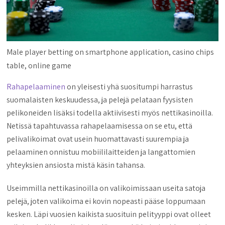
Male player betting on smartphone application, casino chips
table, online game
Rahapelaaminen
on yleisesti yhä suositumpi harrastus
suomalaisten keskuudessa, ja pelejä pelataan fyysisten
pelikoneiden lisäksi todella aktiivisesti myös nettikasinoilla.
Netissä tapahtuvassa rahapelaamisessa on se etu, että
pelivalikoimat ovat usein huomattavasti suurempia ja
pelaaminen onnistuu mobiililaitteiden ja langattomien
yhteyksien ansiosta mistä käsin tahansa.
Useimmilla nettikasinoilla on valikoimissaan useita satoja
pelejä, joten valikoima ei kovin nopeasti pääse loppumaan
kesken. Läpi vuosien kaikista suosituin pelityyppi ovat olleet