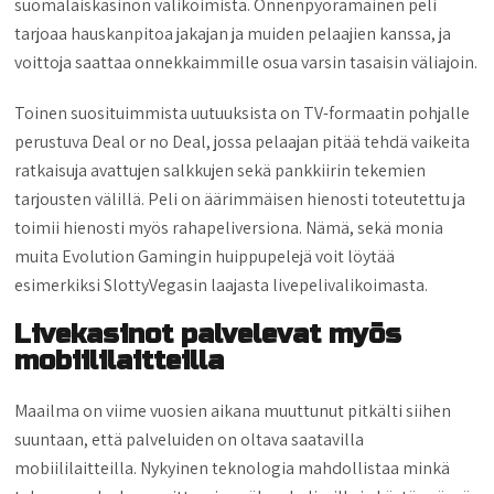
suomalaiskasinon valikoimista. Onnenpyörämäinen peli
tarjoaa hauskanpitoa jakajan ja muiden pelaajien kanssa, ja
voittoja saattaa onnekkaimmille osua varsin tasaisin väliajoin.
Toinen suosituimmista uutuuksista on TV-formaatin pohjalle
perustuva Deal or no Deal, jossa pelaajan pitää tehdä vaikeita
ratkaisuja avattujen salkkujen sekä pankkiirin tekemien
tarjousten välillä. Peli on äärimmäisen hienosti toteutettu ja
toimii hienosti myös rahapeliversiona. Nämä, sekä monia
muita Evolution Gamingin huippupelejä voit löytää
esimerkiksi SlottyVegasin laajasta livepelivalikoimasta.
Livekasinot palvelevat myös
mobiililaitteilla
Maailma on viime vuosien aikana muuttunut pitkälti siihen
suuntaan, että palveluiden on oltava saatavilla
mobiililaitteilla. Nykyinen teknologia mahdollistaa minkä