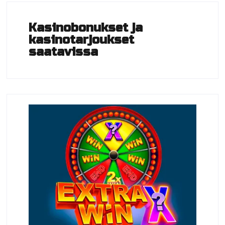
Kasinobonukset ja
kasinotarjoukset
saatavissa