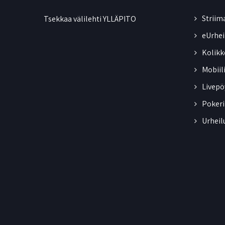
Striim
Tsekkaa välilehti
YLLÄPITO
eUrhei
Kolikk
Mobiil
Livepö
Pokeri
Urheil