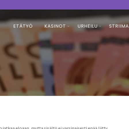
ETÄTYÖ
KASINOT
URHEILU
STRIIM
atkaa eloaan, mutta sisältö ei varsinaisesti enää liitty