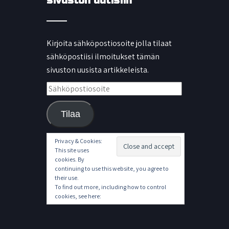
sivuston uutisiin
Kirjoita sähköpostiosoite jolla tilaat
sähköpostiisi ilmoitukset tämän
sivuston uusista artikkeleista.
Sähköpostiosoite
Tilaa
Privacy & Cookies:
This site uses
cookies. By
continuing to use this website, you agree to
their use.
To find out more, including how to control
cookies, see here:
Cookie Policy