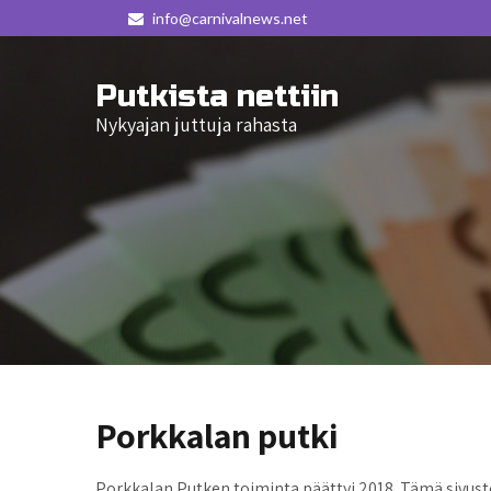
info@carnivalnews.net
Putkista nettiin
Nykyajan juttuja rahasta
Porkkalan putki
Porkkalan Putken toiminta päättyi 2018. Tämä sivusto j