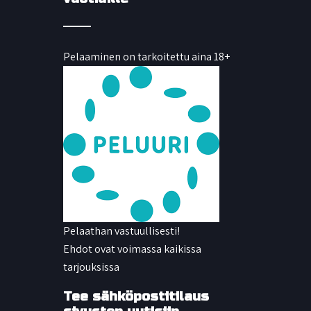
Pelaaminen on tarkoitettu aina 18+
Pelaathan vastuullisesti!
Ehdot ovat voimassa kaikissa
tarjouksissa
Tee sähköpostitilaus