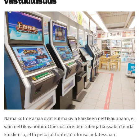
vastuullisuus
Nämä kolme asiaa ovat kulmakiviä kaikkeen nettikauppaan, ei
vain nettikasinoihin. Operaattoreiden tulee jatkossakin tehdä
kaikkensa, että pelaajat tuntevat olonsa pelatessaan