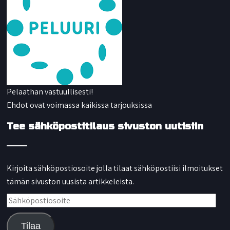
Pelaathan vastuullisesti!
Ehdot ovat voimassa kaikissa tarjouksissa
Tee sähköpostitilaus sivuston uutisiin
Kirjoita sähköpostiosoite jolla tilaat sähköpostiisi ilmoitukset
tämän sivuston uusista artikkeleista.
Sähköpostiosoite
Tilaa