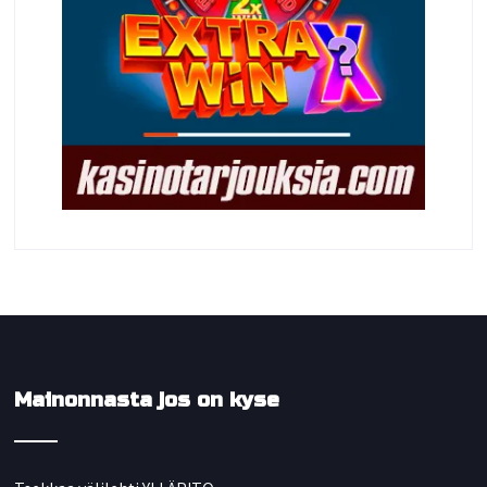
Mainonnasta jos on kyse