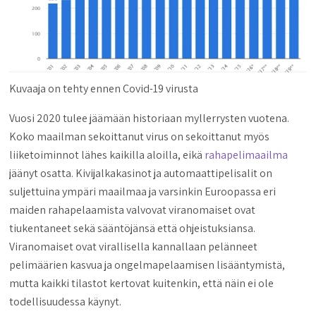
Kuvaaja on tehty ennen Covid-19 virusta
Vuosi 2020 tulee jäämään historiaan myllerrysten vuotena.
Koko maailman sekoittanut virus on sekoittanut myös
liiketoiminnot lähes kaikilla aloilla, eikä
rahapelimaailma
jäänyt osatta. Kivijalkakasinot ja automaattipelisalit on
suljettuina ympäri maailmaa ja varsinkin Euroopassa eri
maiden rahapelaamista valvovat viranomaiset ovat
tiukentaneet sekä sääntöjänsä että ohjeistuksiansa.
Viranomaiset ovat virallisella kannallaan pelänneet
pelimäärien kasvua ja ongelmapelaamisen lisääntymistä,
mutta kaikki tilastot kertovat kuitenkin, että näin ei ole
todellisuudessa käynyt.