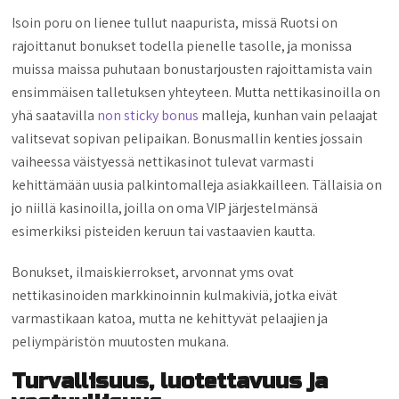
Isoin poru on lienee tullut naapurista, missä Ruotsi on
rajoittanut bonukset todella pienelle tasolle, ja monissa
muissa maissa puhutaan bonustarjousten rajoittamista vain
ensimmäisen talletuksen yhteyteen. Mutta nettikasinoilla on
yhä saatavilla
non sticky bonus
malleja, kunhan vain pelaajat
valitsevat sopivan pelipaikan. Bonusmallin kenties jossain
vaiheessa väistyessä nettikasinot tulevat varmasti
kehittämään uusia palkintomalleja asiakkailleen. Tällaisia on
jo niillä kasinoilla, joilla on oma VIP järjestelmänsä
esimerkiksi pisteiden keruun tai vastaavien kautta.
Bonukset, ilmaiskierrokset, arvonnat yms ovat
nettikasinoiden markkinoinnin kulmakiviä, jotka eivät
varmastikaan katoa, mutta ne kehittyvät pelaajien ja
peliympäristön muutosten mukana.
Turvallisuus, luotettavuus ja